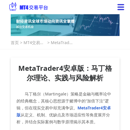
首页
>
MT4交易指
>
MetaTrader
南
4安卓版：马
丁格尔理
论、实践与
风险解析
MetaTrader4安卓版：马丁格
尔理论、实践与风险解析
马丁格尔（Martingale）策略是金融与概率论中
的经典概念，其核心思想源于赌博中的“加倍下注”逻
辑，但在现实交易中却充满争议。
MetaTrader4安卓
版
从定义、机制、优缺点及市场适应性等角度展开分
析，并结合实际案例与数学原理揭示其本质。