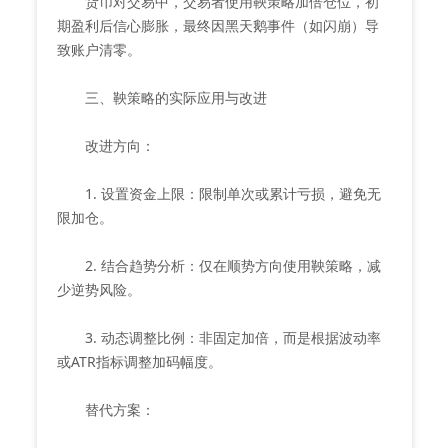
货币对交易中，交易者使用鞅策略加倍仓位，初
期盈利后信心膨胀，最终因黑天鹅事件（如闪崩）导
致账户清零。
三、鞅策略的实际应用与改进
改进方向：
1. 设置资金上限：限制单次或累计亏损，避免无
限加仓。
2. 结合趋势分析：仅在顺势方向使用鞅策略，减
少逆势风险。
3. 动态调整比例：非固定加倍，而是根据波动率
或ATR指标调整加码幅度。
替代方案：