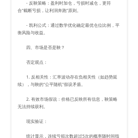
- 反鞅策略：盈利时加仓，亏损时减仓，更符
合“截断亏损，让利润奔跑”原则。
- 凯利公式：通过数学优化确定最优仓位比例，平
衡风险与收益。
四、市场是否是鞅？
否定观点：
1. 反相关性：汇率波动存在负相关性（如趋势延
续），与鞅的“公平随机”假设矛盾。
2. 有效市场假说：价格已反映所有信息，鞅策略
无法持续获利。
现实验证：
统计显示，连续亏损次数超过5次的概率随时间指