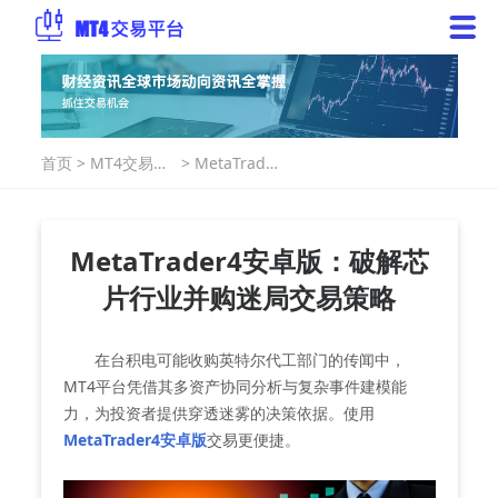
首页
>
MT4交易指
>
MetaTrader
南
4安卓版：破
解芯片行业
并购迷局交
易策略
MetaTrader4安卓版：破解芯
片行业并购迷局交易策略
在台积电可能收购英特尔代工部门的传闻中，
MT4平台凭借其多资产协同分析与复杂事件建模能
力，为投资者提供穿透迷雾的决策依据。使用
MetaTrader4安卓版
交易更便捷。