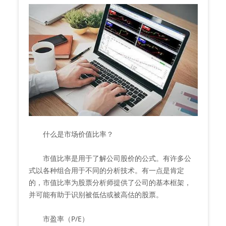
什么是市场价值比率？
市值比率是用于了解公司股价的公式。有许多公
式以各种组合用于不同的分析技术。有一点是肯定
的，市值比率为股票分析师提供了公司的基本框架，
并可能有助于识别被低估或被高估的股票。
市盈率（P/E）