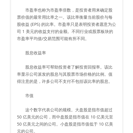
市盈率也称为市盈率倍数，是投资者用来确定股
票价值的最常用比率之一。该比率衡量当前股价与每
股收益 (EPS) 的比率。市盈率只是表明投资者愿意为公
司 1 美元的收益支付的金额。不同行业或股票板块的
市盈率平均值/交易范围可能有所不同。
股息收益率
股息收益率可帮助投资者了解投资回报率。该比
率显示公司派发的股息与其股票市场价格的比例。值
得注意的是，许多公司不支付不包括该比率的股息。
市值
这个数字代表公司的规模。大盘股是指市值超过
50 亿美元的公司，而中盘股是指市值在 10 亿美元至
50 亿美元之间的公司。小盘股是指市值低于 10 亿美
元的公司。