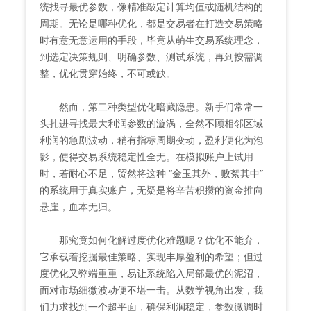
统找寻最优参数，像精准敲定计算均值或随机结构的
周期。无论是哪种优化，都是交易者在打造交易策略
时有意无意运用的手段，毕竟从萌生交易系统理念，
到选定决策规则、明确参数、测试系统，再到按需调
整，优化贯穿始终，不可或缺。
然而，第二种类型优化暗藏隐患。新手们常常一
头扎进寻找最大利润参数的漩涡，全然不顾相邻区域
利润的急剧波动，稍有指标周期变动，盈利便化为泡
影，使得交易系统稳定性全无。在模拟账户上试用
时，若耐心不足，贸然将这种 “金玉其外，败絮其中”
的系统用于真实账户，无疑是将辛苦积攒的资金推向
悬崖，血本无归。
那究竟如何化解过度优化难题呢？优化不能弃，
它承载着挖掘最佳策略、实现丰厚盈利的希望；但过
度优化又弊端重重，易让系统陷入局部最优的泥沼，
面对市场细微波动便不堪一击。从数学视角出发，我
们力求找到一个超平面，确保利润稳定，参数微调时