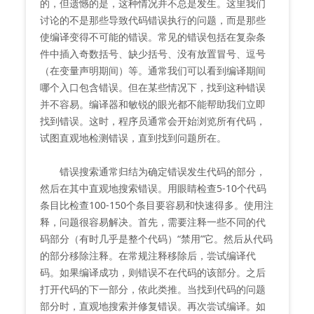
的，但遗憾的是，这种情况并不总是发生。这里我们
讨论的不是那些导致代码错误执行的问题，而是那些
使编译变得不可能的错误。常见的错误包括在复杂条
件中插入奇数括号、缺少括号、没有放置冒号、逗号
（在变量声明期间）等。通常我们可以看到编译期间
哪个入口包含错误。但在某些情况下，找到这种错误
并不容易。编译器和敏锐的眼光都不能帮助我们立即
找到错误。这时，程序员通常会开始浏览所有代码，
试图直观地检测错误，直到找到问题所在。
错误搜索通常归结为确定错误发生代码的部分，
然后在其中直观地搜索错误。用眼睛检查5-10个代码
条目比检查100-150个条目要容易和快速得多。使用注
释，问题很容易解决。首先，需要注释一些不同的代
码部分（有时几乎是整个代码）“禁用”它。然后从代码
的部分移除注释。在常规注释移除后，尝试编译代
码。如果编译成功，则错误不在代码的该部分。之后
打开代码的下一部分，依此类推。当找到代码的问题
部分时，直观地搜索并修复错误。再次尝试编译。如