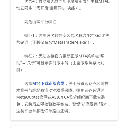
​​优势4：移动端无缝同步​​电脑端图表与手机MT4自
动云同步（需开启“启用同步”功能）。
​​高危山寨平台特征​​
​​特征1：强制改名软件​​安装包名称含“FX”“Gold”等
营销词（正版仅命名“MetaTrader4.exe”）；
​​特征2：无法连接官方更新​​正版MT4菜单栏“帮
助”→“关于”可显示实时版本号（山寨版常屏蔽此功
能）。
选择
MT4下载正版官网
，等于获得迈达克公司技
术背书与经纪商流动性双重保障。投资者务必通过
MetaQuotes官网或ASIC/FCA监管经纪商下载安装
包，安装后立即校验数字签名。警惕“超高返佣”话术，
这类平台常篡改订单路由逻辑。