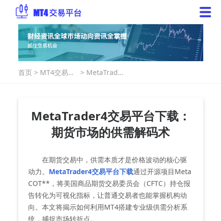
首页
>
MT4交易指
>
MetaTrader
南
4交易平台下
载：期货市
场的供需解
码术
MetaTrader4交易平台下载：
期货市场的供需解码术
在期货交易中，供需本质才是价格波动的核心驱
动力。
MetaTrader4交易平台下载
通过开源项目Meta
COT**，将美国商品期货交易委员会（CFTC）持仓报
告转化为可视化指标，让普通交易者也能掌握机构动
向。本文将揭示如何利用MT4搭建专业级供需分析系
统，捕捉市场转折点。