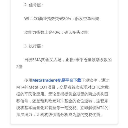
2. 信号层：
WILLCO商业指数突破80%：触发空单框架
动能力指数上穿40%：确认多头动能
3. 执行层：
日线EMA(5)金叉入场，止损=未平仓量波动系数的
2倍
使用
MetaTrader4交易平台下载
正规软件，通过
MT4的Meta COT项目，交易者首次实现对CFTC大数
据的平民化应用。无论是捕捉黄金期货的商业机构囤
积信号，还是预判欧元对冲基金的仓位逆转，这套系
统将基本面量化武装至每一笔交易。立即解锁MT4的
深层潜力，让机构级供需分析成为您的交易优势。